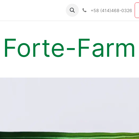
ías
Productos
Nosotros
Contáctenos
+58 (414)468-0326
Forte-Farm