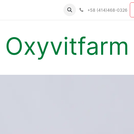
ías
Productos
Nosotros
Contáctenos
+58 (414)468-0326
Oxyvitfarm